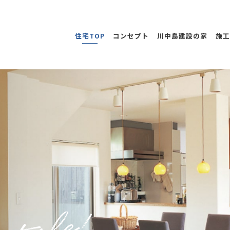
住宅TOP
コンセプト
川中島建設の家
施工