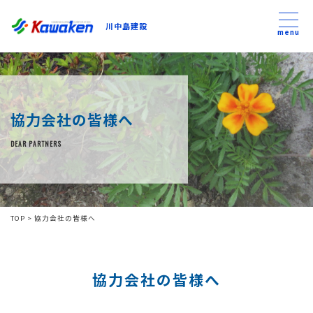
川中島建設
川中島建設
menu
トップ
協力会社の皆様へ
トピックス
DEAR PARTNERS
事業内容
私たちについて
TOP
>
協力会社の皆様へ
会社方針
協力会社の皆様へ
コンテンツ