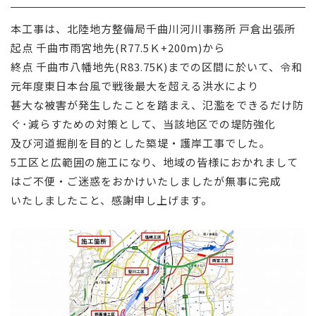
採用情報
本工事は、北陸地方整備局千曲川河川事務所 戸倉出張所
起点 千曲市雨宮地先(R77.5Ｋ+200ｍ)から
お問い合わせ
終点 千曲市八幡地先(R83.75K)までの区間に於いて、令和
元年度東日本台風で戦後最大を超える洪水により
甚大な被害が発生したことを踏まえ、氾濫をできるだけ防
ぐ･減らすための対策として、当該地区での堤防強化
及び河道掘削を目的とした築堤・護岸工事でした。
5工区と広範囲の施工になり、地域の皆様におかれまして
はご不便・ご迷惑をおかけいたしましたが無事に完成
いたしましたこと、感謝申し上げます。