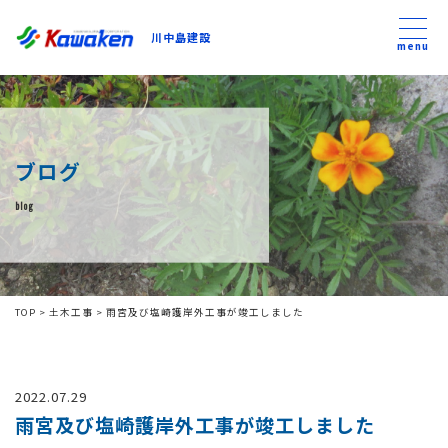
川中島建設
川中島建設
menu
トップ
ブログ
トピックス
blog
事業内容
私たちについて
TOP
>
土木工事
>
雨宮及び塩崎護岸外工事が竣工しました
会社方針
2022.07.29
コンテンツ
雨宮及び塩崎護岸外工事が竣工しました