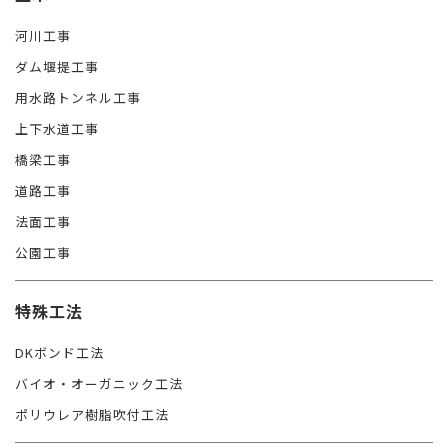
河川工事
ダム堰提工事
用水路トンネル工事
上下水道工事
橋梁工事
道路工事
法面工事
公園工事
特殊工法
DKボンド工法
バイオ・オーガニック工法
ポリウレア樹脂吹付工法