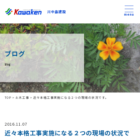
川中島建設
川中島建設
menu
トップ
ブログ
トピックス
blog
事業内容
私たちについて
TOP
>
土木工事
>
近々本格工事実施になる２つの現場の状況です。
会社方針
2016.11.07
コンテンツ
近々本格工事実施になる２つの現場の状況で