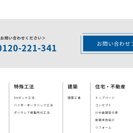
にお問い合わせください＞
お問い合わせ
0120-221-341
特殊工法
建築
住宅・不動産
DKボンド工法
建築工事
トップページ
バイオ・オーガニック工法
コンセプト
ポリウレア樹脂吹付工法
川中島建設の家
新築実例紹介
リフォーム