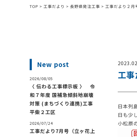
TOP
>
工事だより
>
長野県発注工事
>
工事だより２月号
2023.02
New post
工事
2026/08/05
〈 伝わる工事標示板 〉 令
和７年度 国補急傾斜地崩壊
対策 (まちづくり連携)工事
日本列
平柴２工区
日も少
小松原
2026/07/24
工事だより7月号（立ヶ花上