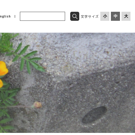
文字サイズ
小
中
大
nglish