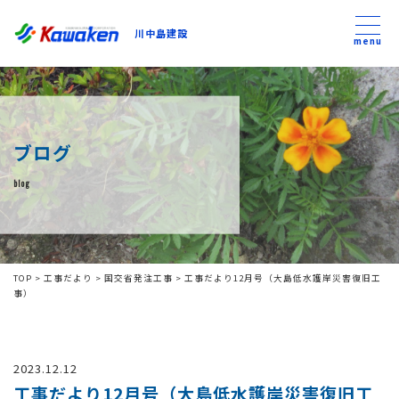
川中島建設
川中島建設
menu
トップ
ブログ
トピックス
blog
事業内容
私たちについて
TOP
>
工事だより
>
国交省発注工事
>
工事だより12月号（大島低水護岸災害復旧工
事）
会社方針
2023.12.12
コンテンツ
工事だより12月号（大島低水護岸災害復旧工