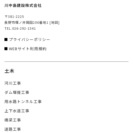
川中島建設株式会社
〒381-2225
長野市篠ノ井岡田200番地1
[地図]
TEL.026-292-1341
プライバシーポリシー
WEBサイト利用規約
土木
河川工事
ダム堰提工事
用水路トンネル工事
上下水道工事
橋梁工事
道路工事