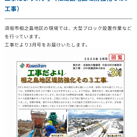
工事）
採用情報
お問い合わせ
須坂市相之島地区の現場では、
⼤型ブロック設置作業など
を
行っています
。
工事だより3月号をお届けいたします。