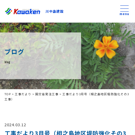
川中島建設
川中島建設
menu
トップ
ブログ
トピックス
blog
事業内容
私たちについて
TOP
>
工事だより
>
国交省発注工事
>
工事だより3月号（相之島地区堤防強化その3
工事）
会社方針
2024.03.12
コンテンツ
工事だより3月号（相之島地区堤防強化その3