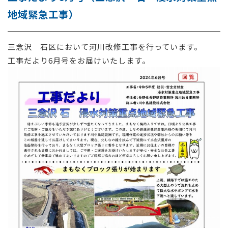
地域緊急工事）
採用情報
お問い合わせ
三念沢 石区
において
河川改修工事を
行っています
。
工事だより6月号をお届けいたします。