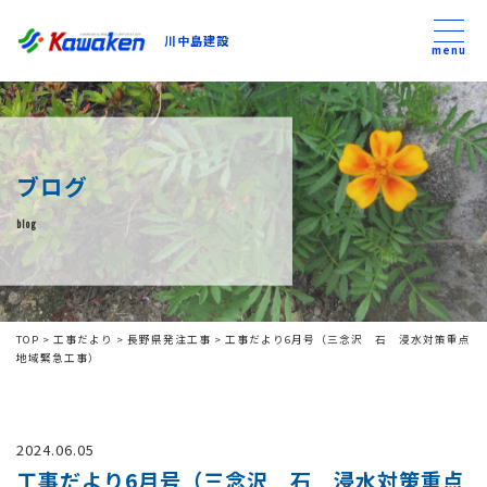
川中島建設
川中島建設
menu
トップ
ブログ
トピックス
blog
事業内容
私たちについて
TOP
>
工事だより
>
長野県発注工事
>
工事だより6月号（三念沢 石 浸水対策重点
地域緊急工事）
会社方針
2024.06.05
コンテンツ
工事だより6月号（三念沢 石 浸水対策重点