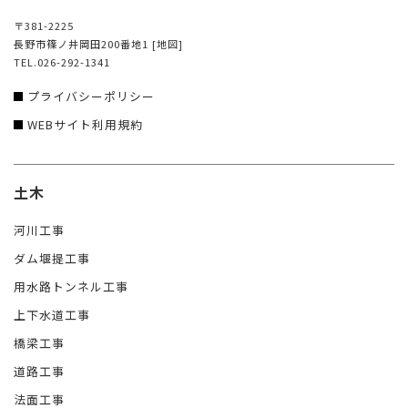
〒381-2225
長野市篠ノ井岡田200番地1
[地図]
TEL.026-292-1341
プライバシーポリシー
WEBサイト利用規約
土木
河川工事
ダム堰提工事
用水路トンネル工事
上下水道工事
橋梁工事
道路工事
法面工事