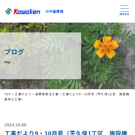
川中島建設
川中島建設
menu
トップ
ブログ
トピックス
blog
事業内容
私たちについて
TOP
>
工事だより
>
長野県発注工事
>
工事だより9・10月号（平久保1工区 施設機
能向上工事）
会社方針
2024.10.09
コンテンツ
工事だより9・10月号（平久保1工区 施設機