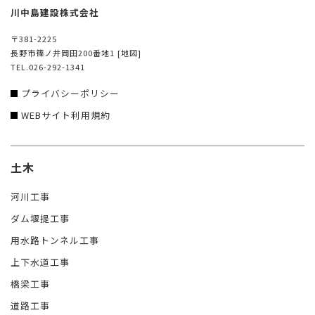
川中島建設株式会社
〒381-2225
長野市篠ノ井岡田200番地1
[地図]
TEL.026-292-1341
プライバシーポリシー
WEBサイト利用規約
土木
河川工事
ダム堰提工事
用水路トンネル工事
上下水道工事
橋梁工事
道路工事