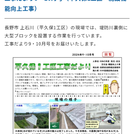
能向上工事）
採用情報
お問い合わせ
長野市 上石川（平久保1工区）
の現場では、堤防
川裏側に
大型ブロック
を設置する作業
を
行っています
。
工事だより9・10月号をお届けいたします。