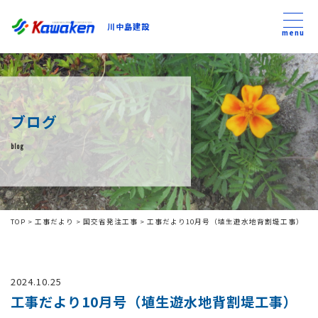
川中島建設
川中島建設
menu
トップ
ブログ
トピックス
blog
事業内容
私たちについて
TOP
>
工事だより
>
国交省発注工事
>
工事だより10月号（埴生遊水地背割堤工事）
会社方針
2024.10.25
コンテンツ
工事だより10月号（埴生遊水地背割堤工事）