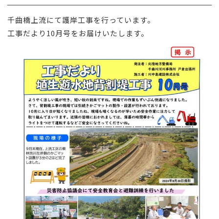
採用情報
千曲橋上流
にて護岸
工事
を
行っています
。
工事だより10月号をお届けいたします。
お問い合わせ