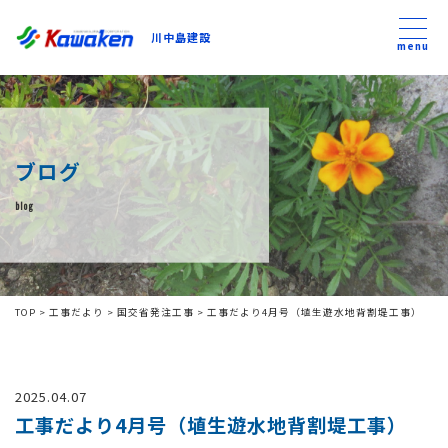
川中島建設
川中島建設
menu
トップ
ブログ
トピックス
blog
事業内容
私たちについて
TOP
>
工事だより
>
国交省発注工事
>
工事だより4月号（埴生遊水地背割堤工事）
会社方針
2025.04.07
コンテンツ
工事だより4月号（埴生遊水地背割堤工事）