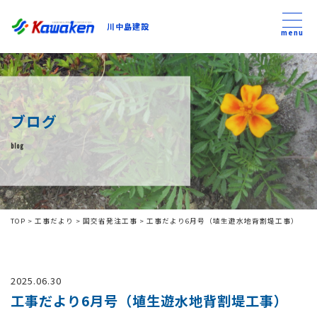
川中島建設
川中島建設
menu
トップ
ブログ
トピックス
blog
事業内容
私たちについて
TOP
>
工事だより
>
国交省発注工事
>
工事だより6月号（埴生遊水地背割堤工事）
会社方針
2025.06.30
コンテンツ
工事だより6月号（埴生遊水地背割堤工事）