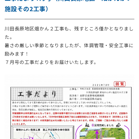
施設その2工事）
採用情報
お問い合わせ
川田長原地区畑かん２工事も、残すところ僅かとなりまし
た。
暑さの厳しい季節となりましたが、体調管理・安全工事に
励みます！
７月号の工事だよりをお届けいたします。