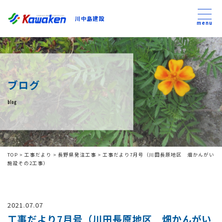
川中島建設
川中島建設
menu
トップ
ブログ
トピックス
blog
事業内容
私たちについて
TOP
>
工事だより
>
長野県発注工事
>
工事だより7月号（川田長原地区 畑かんがい
施設その2工事）
会社方針
2021.07.07
コンテンツ
工事だより7月号（川田長原地区 畑かんがい