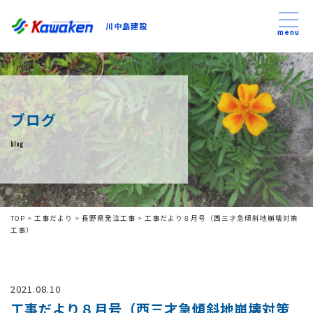
川中島建設
川中島建設
menu
トップ
ブログ
トピックス
blog
事業内容
私たちについて
TOP
>
工事だより
>
長野県発注工事
>
工事だより８月号（西三才急傾斜地崩壊対策
工事）
会社方針
2021.08.10
コンテンツ
工事だより８月号（西三才急傾斜地崩壊対策