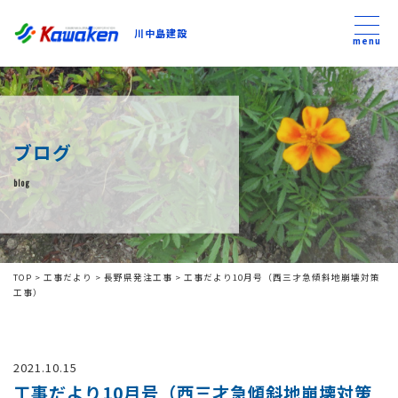
川中島建設
川中島建設
menu
トップ
ブログ
トピックス
blog
事業内容
私たちについて
TOP
>
工事だより
>
長野県発注工事
>
工事だより10月号（西三才急傾斜地崩壊対策
工事）
会社方針
2021.10.15
コンテンツ
工事だより10月号（西三才急傾斜地崩壊対策