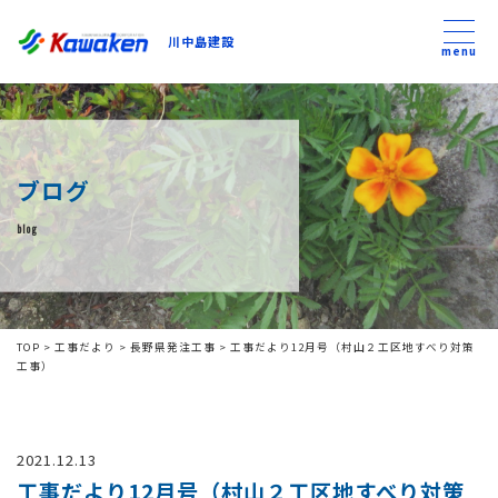
川中島建設
川中島建設
menu
トップ
ブログ
トピックス
blog
事業内容
私たちについて
TOP
>
工事だより
>
長野県発注工事
>
工事だより12月号（村山２工区地すべり対策
工事）
会社方針
2021.12.13
コンテンツ
工事だより12月号（村山２工区地すべり対策