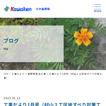
川中島建設
川中島建設
menu
トップ
ブログ
トピックス
blog
事業内容
私たちについて
TOP
>
工事だより
>
長野県発注工事
>
工事だより1月号（村山２工区地すべり対策工
事）
会社方針
2022.01.12
コンテンツ
工事だより1月号（村山２工区地すべり対策工