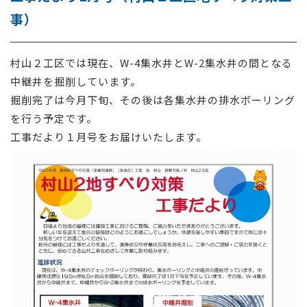
事）
採用情報
お問い合わせ
村山２工区では現在、W-4集水井とW-2集水井の間となる
中継井を掘削しています。
掘削完了は今月下旬、その後は各集水井の排水ボーリング
を行う予定です。
工事だより１月号をお届けいたします。