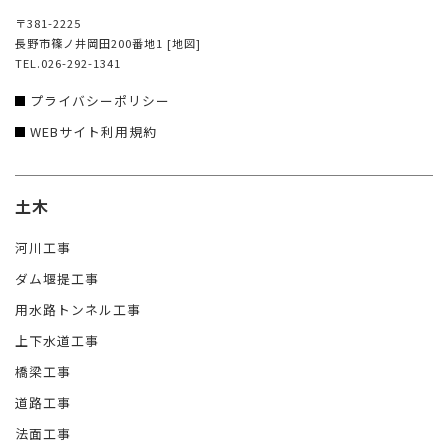
〒381-2225
長野市篠ノ井岡田200番地1
[地図]
TEL.026-292-1341
プライバシーポリシー
WEBサイト利用規約
土木
河川工事
ダム堰提工事
用水路トンネル工事
上下水道工事
橋梁工事
道路工事
法面工事