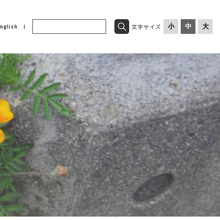
文字サイズ
小
中
大
nglish