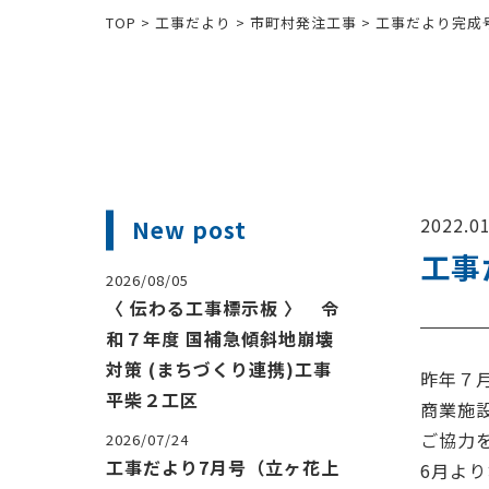
TOP
>
工事だより
>
市町村発注工事
>
工事だより完成
2022.01
New post
工事
2026/08/05
〈 伝わる工事標示板 〉 令
和７年度 国補急傾斜地崩壊
対策 (まちづくり連携)工事
昨年７
平柴２工区
商業施
ご協力
2026/07/24
工事だより7月号（立ヶ花上
6月よ