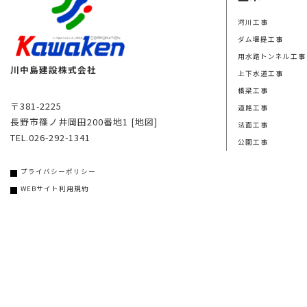
河川工事
ダム堰提工事
用水路トンネル工事
川中島建設株式会社
上下水道工事
橋梁工事
〒381-2225
道路工事
長野市篠ノ井岡田200番地1
[地図]
法面工事
TEL.026-292-1341
公園工事
プライバシーポリシー
WEBサイト利用規約