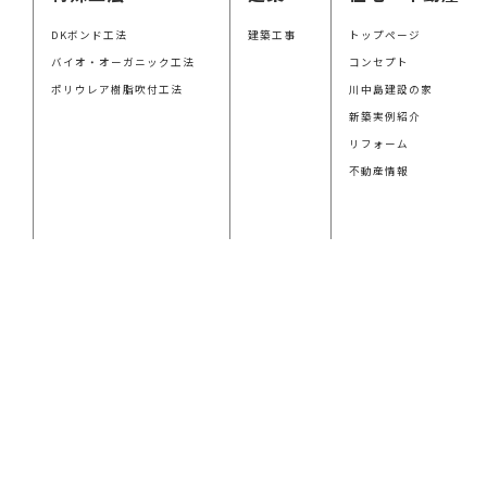
DKボンド工法
建築工事
トップページ
バイオ・オーガニック工法
コンセプト
ポリウレア樹脂吹付工法
川中島建設の家
新築実例紹介
リフォーム
不動産情報