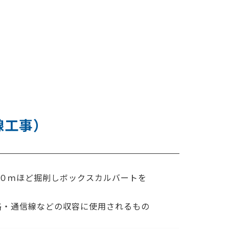
線工事）
０ｍほど掘削しボックスカルバートを
・水路・通信線などの収容に使用されるもの