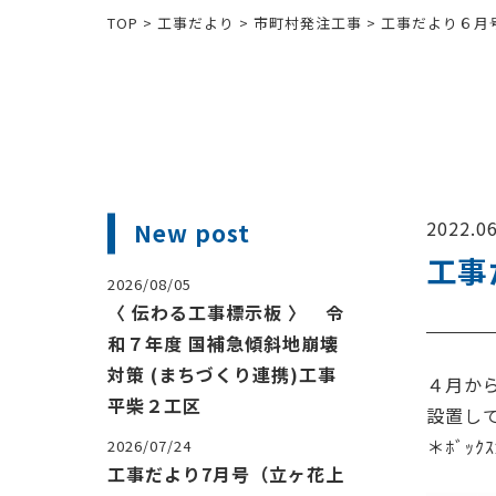
TOP
>
工事だより
>
市町村発注工事
>
工事だより６月
2022.06
New post
工事
2026/08/05
〈 伝わる工事標示板 〉 令
和７年度 国補急傾斜地崩壊
対策 (まちづくり連携)工事
４月か
平柴２工区
設置し
＊ﾎﾞｯ
2026/07/24
工事だより7月号（立ヶ花上