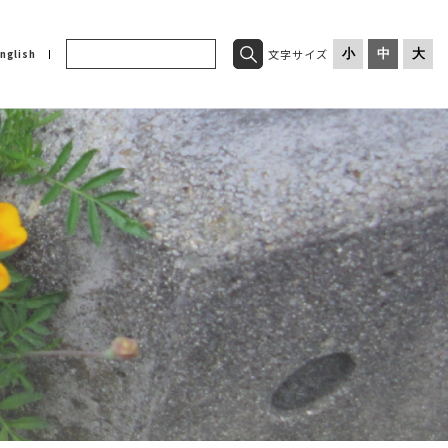
文字サイズ
小
中
大
nglish