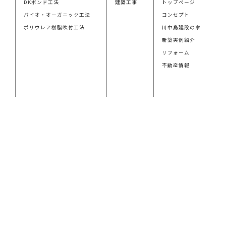
DKボンド工法
建築工事
トップページ
バイオ・オーガニック工法
コンセプト
ポリウレア樹脂吹付工法
川中島建設の家
新築実例紹介
リフォーム
不動産情報