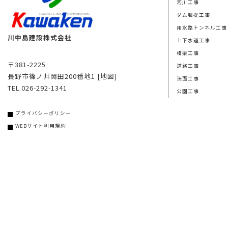
河川工事
ダム堰提工事
用水路トンネル工事
川中島建設株式会社
上下水道工事
橋梁工事
〒381-2225
道路工事
長野市篠ノ井岡田200番地1
[地図]
法面工事
TEL.026-292-1341
公園工事
プライバシーポリシー
WEBサイト利用規約