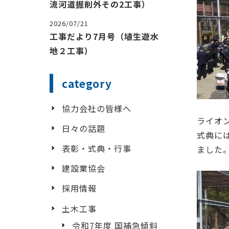
流河道掘削外その2工事）
2026/07/21
工事だより7月号（埴生遊水
地２工事）
category
協力会社の皆様へ
ライオン
日々の話題
式典に
表彰・式典・行事
ました
建設業協会
採用情報
土木工事
令和7年度 国補急傾斜