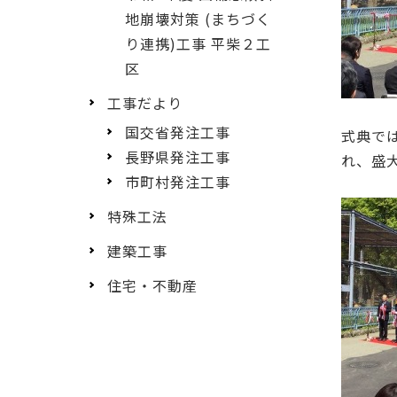
地崩壊対策 (まちづく
り連携)工事 平柴２工
区
工事だより
国交省発注工事
式典で
長野県発注工事
れ、盛
市町村発注工事
特殊工法
建築工事
住宅・不動産