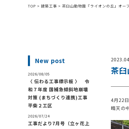
TOP
>
建築工事
>
茶臼山動物園『ライオンの丘』オー
2023.04
New post
茶臼
2026/08/05
〈 伝わる工事標示板 〉 令
和７年度 国補急傾斜地崩壊
対策 (まちづくり連携)工事
4月22
平柴２工区
晴天の
2026/07/24
工事だより7月号（立ヶ花上