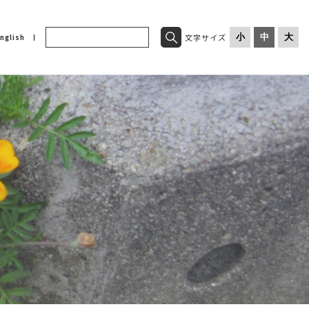
文字サイズ
小
中
大
nglish