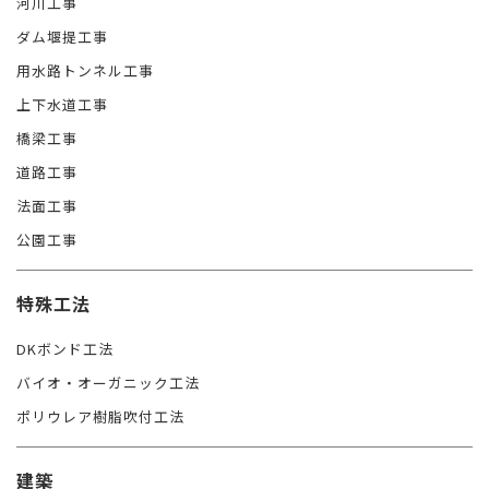
河川工事
ダム堰提工事
用水路トンネル工事
上下水道工事
橋梁工事
道路工事
法面工事
公園工事
特殊工法
DKボンド工法
バイオ・オーガニック工法
ポリウレア樹脂吹付工法
建築