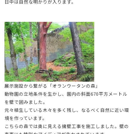
日中は自然な明かりが入ります。
展示施設から繋がる「オランウータンの森」
動物園の立地条件を生かし、園内の斜面
670
平方メートル
を壁で囲みました。
元々植生している木々を多く残し、なるべく自然に近い環
境を作っています。
こちらの森では奥に見える擁壁工事を施工しました。壁の