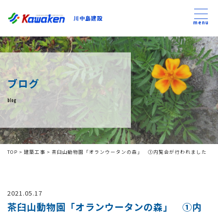
川中島建設
川中島建設
menu
トップ
ブログ
トピックス
blog
事業内容
私たちについて
TOP
>
建築工事
>
茶臼山動物園「オランウータンの森」 ①内覧会が行われました
会社方針
2021.05.17
コンテンツ
茶臼山動物園「オランウータンの森」 ①内