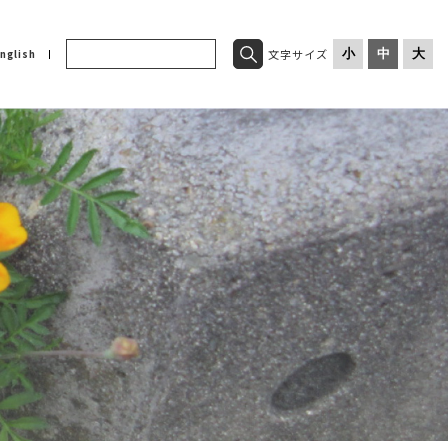
文字サイズ
小
中
大
nglish