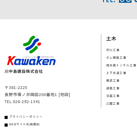
土木
河川工事
ダム堰提工事
用水路トンネル工事
川中島建設株式会社
上下水道工事
橋梁工事
〒381-2225
道路工事
長野市篠ノ井岡田200番地1
[地図]
法面工事
TEL.026-292-1341
公園工事
プライバシーポリシー
WEBサイト利用規約