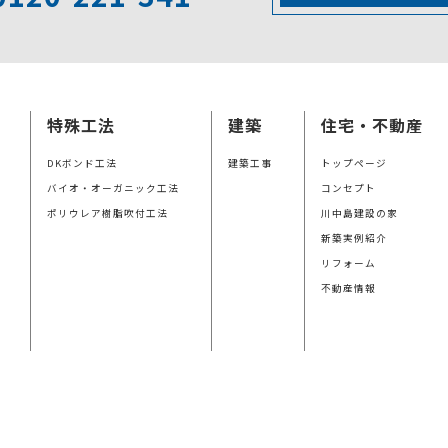
特殊工法
建築
住宅・不動産
DKボンド工法
建築工事
トップページ
バイオ・オーガニック工法
コンセプト
ポリウレア樹脂吹付工法
川中島建設の家
新築実例紹介
リフォーム
不動産情報