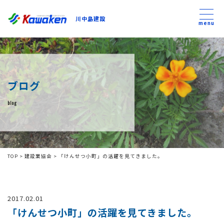
川中島建設
川中島建設
menu
トップ
ブログ
トピックス
blog
事業内容
私たちについて
TOP
>
建設業協会
>
「けんせつ小町」の活躍を見てきました。
会社方針
2017.02.01
コンテンツ
「けんせつ小町」の活躍を見てきました。