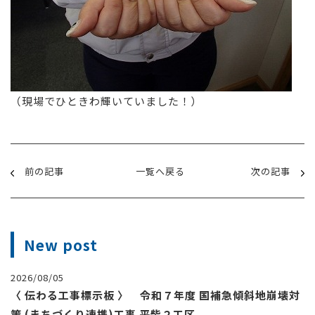
（現場でひときわ輝いていました！）
前の記事
一覧へ戻る
次の記事
New post
2026/08/05
〈 伝わる工事標示板 〉 令和７年度 国補急傾斜地崩壊対
策 (まちづくり連携)工事 平柴２工区