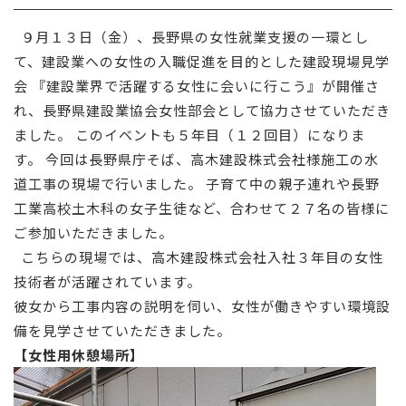
採用情報
９月１３日（金）、長野県の女性就業支援の一環とし
て、建設業への女性の入職促進を目的とした建設現場見学
お問い合わせ
会 『建設業界で活躍する女性に会いに行こう』が開催さ
れ、長野県建設業協会女性部会として協力させていただき
ました。 このイベントも５年目（１２回目）になりま
す。 今回は長野県庁そば、高木建設株式会社様施工の水
道工事の現場で行いました。 子育て中の親子連れや長野
工業高校土木科の女子生徒など、合わせて２７名の皆様に
ご参加いただきました。
こちらの現場では、高木建設株式会社入社３年目の女性
技術者が活躍されています。
彼女から工事内容の説明を伺い、女性が働きやすい環境設
備を見学させていただきました。
【女性用休憩場所】