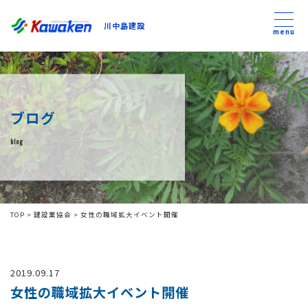
川中島建設
川中島建設
menu
トップ
ブログ
トピックス
blog
事業内容
私たちについて
TOP
>
建設業協会
>
女性の職域拡大イベント開催
会社方針
2019.09.17
コンテンツ
女性の職域拡大イベント開催