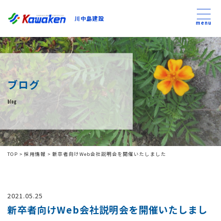
川中島建設
川中島建設
menu
トップ
ブログ
トピックス
blog
事業内容
私たちについて
TOP
>
採用情報
>
新卒者向けWeb会社説明会を開催いたしました
会社方針
2021.05.25
コンテンツ
新卒者向けWeb会社説明会を開催いたしまし