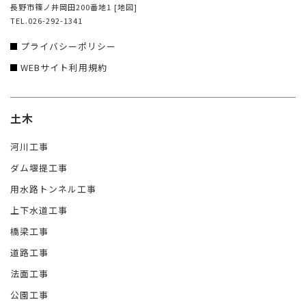
長野市篠ノ井岡田200番地1
[地図]
TEL.026-292-1341
プライバシーポリシー
WEBサイト利用規約
土木
河川工事
ダム堰提工事
用水路トンネル工事
上下水道工事
橋梁工事
道路工事
法面工事
公園工事