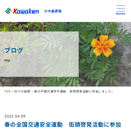
川中島建設
川中島建設
menu
トップ
ブログ
トピックス
blog
事業内容
私たちについて
TOP
>
日々の話題
>
春の全国交通安全運動 街頭啓発活動に参加しました。
会社方針
2025.04.09
コンテンツ
春の全国交通安全運動 街頭啓発活動に参加