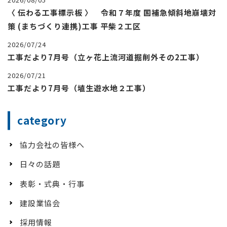
〈 伝わる工事標示板 〉 令和７年度 国補急傾斜地崩壊対
策 (まちづくり連携)工事 平柴２工区
2026/07/24
工事だより7月号（立ヶ花上流河道掘削外その2工事）
2026/07/21
工事だより7月号（埴生遊水地２工事）
category
協力会社の皆様へ
日々の話題
表彰・式典・行事
建設業協会
採用情報