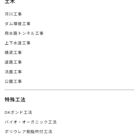
土木
河川工事
ダム堰提工事
用水路トンネル工事
上下水道工事
橋梁工事
道路工事
法面工事
公園工事
特殊工法
DKボンド工法
バイオ・オーガニック工法
ポリウレア樹脂吹付工法