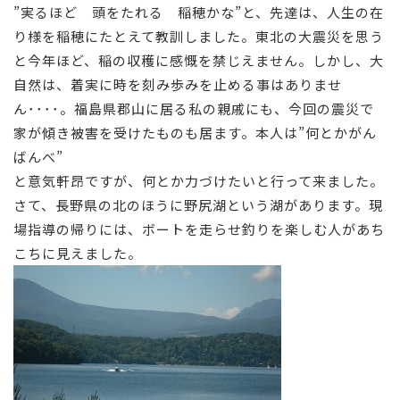
”実るほど 頭をたれる 稲穂かな”と、先達は、人生の在
り様を稲穂にたとえて教訓しました。東北の大震災を思う
と今年ほど、稲の収穫に感慨を禁じえません。しかし、大
自然は、着実に時を刻み歩みを止める事はありませ
ん････。福島県郡山に居る私の親戚にも、今回の震災で
家が傾き被害を受けたものも居ます。本人は”何とかがん
ばんべ”
と意気軒昂ですが、何とか力づけたいと行って来ました。
さて、長野県の北のほうに野尻湖という湖があります。現
場指導の帰りには、ボートを走らせ釣りを楽しむ人があち
こちに見えました。