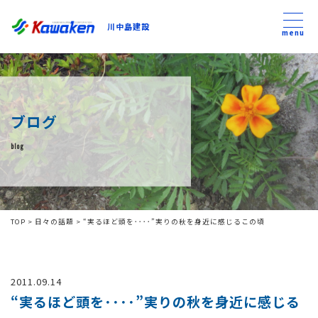
川中島建設
川中島建設
menu
トップ
ブログ
トピックス
blog
事業内容
私たちについて
TOP
>
日々の話題
>
“実るほど頭を････”実りの秋を身近に感じるこの頃
会社方針
2011.09.14
コンテンツ
“実るほど頭を････”実りの秋を身近に感じる