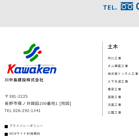
TEL.
土木
河川工事
ダム堰提工事
用水路トンネル工事
川中島建設株式会社
上下水道工事
橋梁工事
〒381-2225
道路工事
長野市篠ノ井岡田200番地1
[地図]
法面工事
TEL.026-292-1341
公園工事
プライバシーポリシー
WEBサイト利用規約