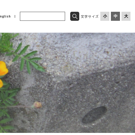
文字サイズ
小
中
大
nglish