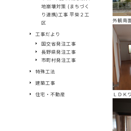
地崩壊対策 (まちづく
り連携)工事 平柴２工
外観南
区
工事だより
国交省発注工事
長野県発注工事
市町村発注工事
特殊工法
建築工事
ＬＤＫ
住宅・不動産