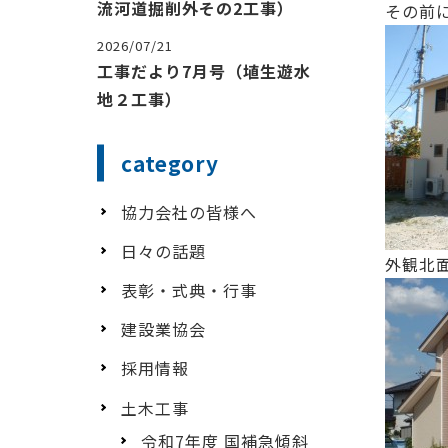
流河道掘削外その2工事）
その前
2026/07/21
工事だより7月号（埴生遊水
地２工事）
category
協力会社の皆様へ
日々の話題
外観北
表彰・式典・行事
建設業協会
採用情報
土木工事
令和7年度 国補急傾斜