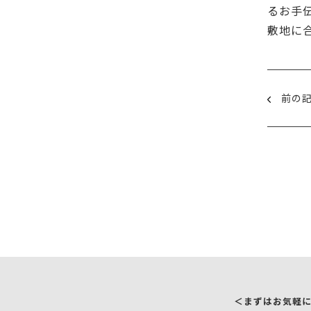
るお手
敷地に
前の
＜まずはお気軽