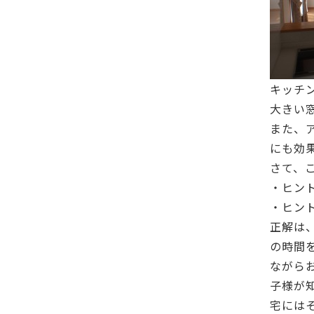
キッチ
大きい
また、
にも効
さて、
・ヒン
・ヒン
正解は
の時間
ながら
子様が
宅には