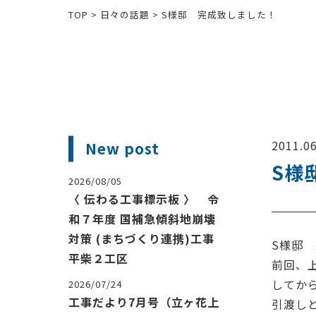
TOP
>
日々の話題
>
S様邸 完成致しました！
2011.06
New post
S様
2026/08/05
〈 伝わる工事標示板 〉 令
和７年度 国補急傾斜地崩壊
対策 (まちづくり連携)工事
S様邸
平柴２工区
前回、
してか
2026/07/24
工事だより7月号（立ヶ花上
引渡し