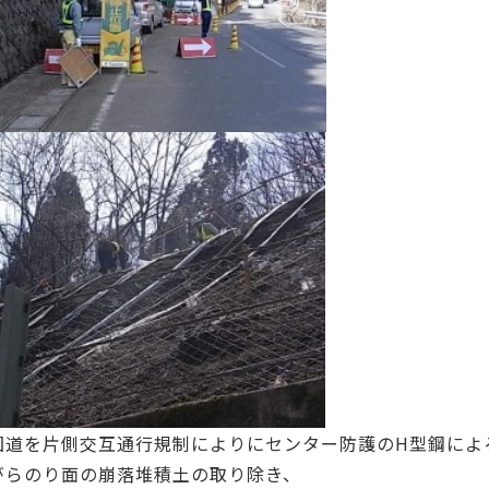
国道を片側交互通行規制によりにセンター防護のH型鋼によ
がらのり面の崩落堆積土の取り除き、