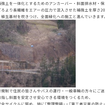
補強土を一体化とするためのアンカーバー・斜面排水材・保
ごろより長繊維をエアーの圧力で混入させた補強土を厚さ20
、植生基材を吹きつけ、全面緑化への施工と進んでいきます
行規制で住民の皆さんやバスの運行・一般車輌の方々にご迷
目指し斜面を安定させ安心できる環境をつくるため、
安全サイクルに努め、特に｢整理整頓｣・｢第三者災害の防止