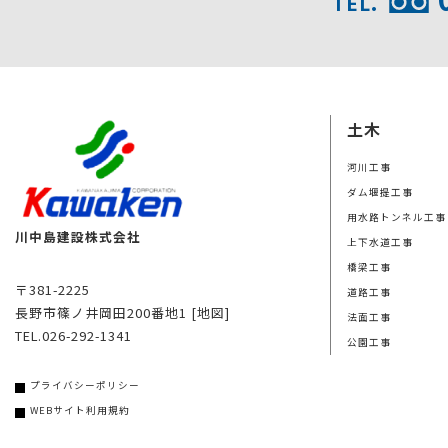
TEL.
土木
河川工事
ダム堰提工事
用水路トンネル工事
川中島建設株式会社
上下水道工事
橋梁工事
〒381-2225
道路工事
長野市篠ノ井岡田200番地1
[地図]
法面工事
TEL.026-292-1341
公園工事
プライバシーポリシー
WEBサイト利用規約