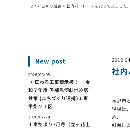
TOP
>
日々の話題
>
社内パトロールを行ってきました
2012.04
New post
社内
2026/08/05
〈 伝わる工事標示板 〉 令
和７年度 国補急傾斜地崩壊
対策 (まちづくり連携)工事
長野市
平柴２工区
現場は
め、
2026/07/24
工事だより7月号（立ヶ花上
斜面に