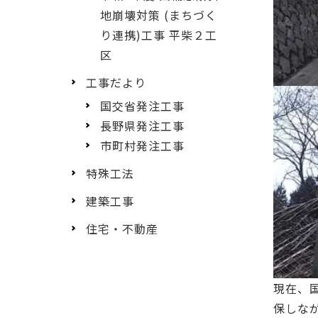
地崩壊対策 (まちづく
り連携)工事 平柴２工
区
工事だより
国交省発注工事
長野県発注工事
市町村発注工事
特殊工法
建築工事
住宅・不動産
現在、
保しな