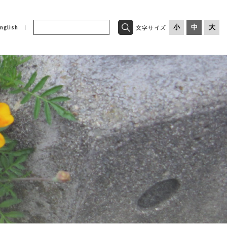
文字サイズ
小
中
大
nglish