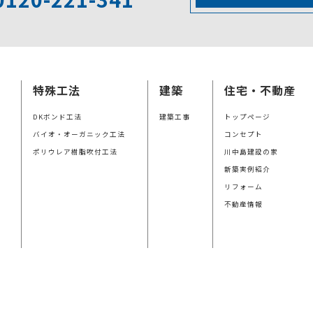
特殊工法
建築
住宅・不動産
DKボンド工法
建築工事
トップページ
バイオ・オーガニック工法
コンセプト
ポリウレア樹脂吹付工法
川中島建設の家
新築実例紹介
リフォーム
不動産情報