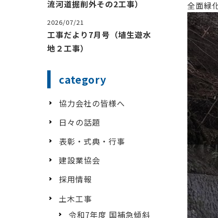
流河道掘削外その2工事）
全面緑
2026/07/21
工事だより7月号（埴生遊水
地２工事）
category
協力会社の皆様へ
日々の話題
表彰・式典・行事
建設業協会
採用情報
土木工事
令和7年度 国補急傾斜