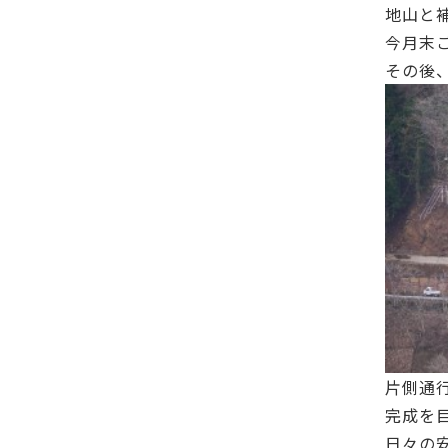
地山と
今月末
その後
片側通
完成を
日々の