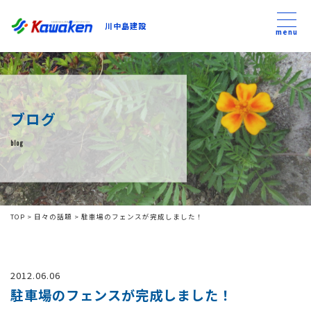
川中島建設
川中島建設
menu
トップ
ブログ
トピックス
blog
事業内容
私たちについて
TOP
>
日々の話題
>
駐車場のフェンスが完成しました！
会社方針
2012.06.06
コンテンツ
駐車場のフェンスが完成しました！