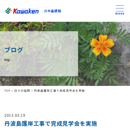
川中島建設
川中島建設
menu
トップ
ブログ
トピックス
blog
事業内容
私たちについて
TOP
>
日々の話題
>
丹波島護岸工事で完成見学会を実施
会社方針
2013.03.19
コンテンツ
丹波島護岸工事で完成見学会を実施