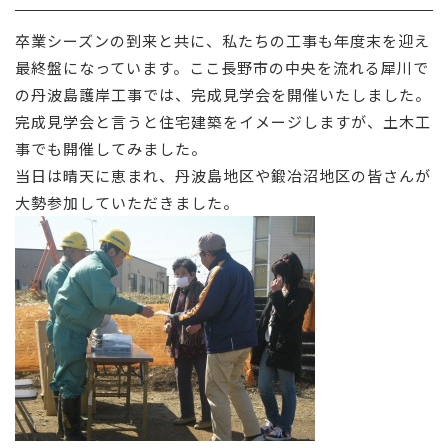
採用情報
卒業シーズンの到来と共に、私たちの工事も年度末を迎え
最終盤になっています。ここ長野市の中央を流れる犀川で
お問い合わせ
の丹波島護岸工事では、完成見学会を開催いたしました。
完成見学会と言うと住宅建築をイメージしますが、土木工
事でも開催してみました。
当日は晴天に恵まれ、丹波島地区や鍛冶沼地区の皆さんが
大勢参加していただきました。