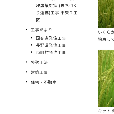
地崩壊対策 (まちづく
り連携)工事 平柴２工
区
工事だより
いくら
国交省発注工事
約束し
長野県発注工事
市町村発注工事
特殊工法
建築工事
住宅・不動産
キット