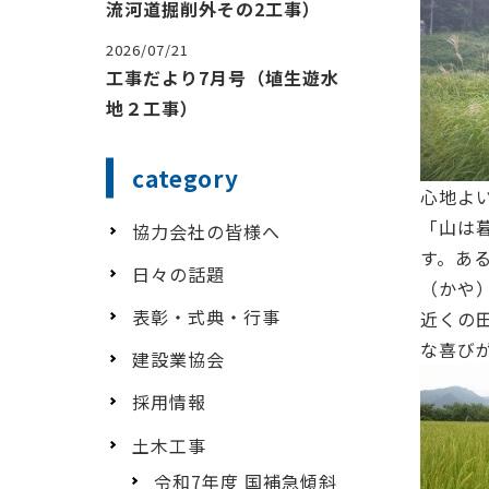
流河道掘削外その2工事）
2026/07/21
工事だより7月号（埴生遊水
地２工事）
category
心地よ
「山は
協力会社の皆様へ
す。あ
日々の話題
（かや
表彰・式典・行事
近くの
な喜び
建設業協会
採用情報
土木工事
令和7年度 国補急傾斜