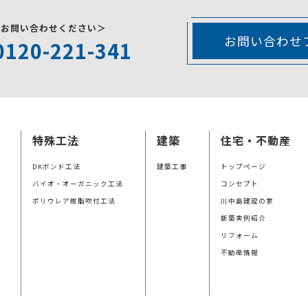
にお問い合わせください＞
お問い合わせ
0120-221-341
特殊工法
建築
住宅・不動産
DKボンド工法
建築工事
トップページ
バイオ・オーガニック工法
コンセプト
ポリウレア樹脂吹付工法
川中島建設の家
新築実例紹介
リフォーム
不動産情報