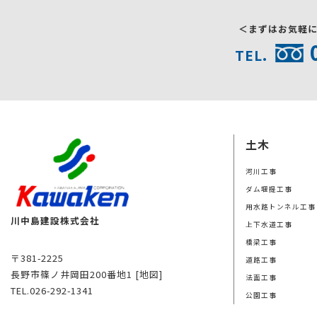
＜まずはお気軽
TEL.
土木
河川工事
ダム堰提工事
用水路トンネル工事
川中島建設株式会社
上下水道工事
橋梁工事
〒381-2225
道路工事
長野市篠ノ井岡田200番地1
[地図]
法面工事
TEL.026-292-1341
公園工事