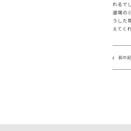
れるで
道端の
うした
えてく
前の