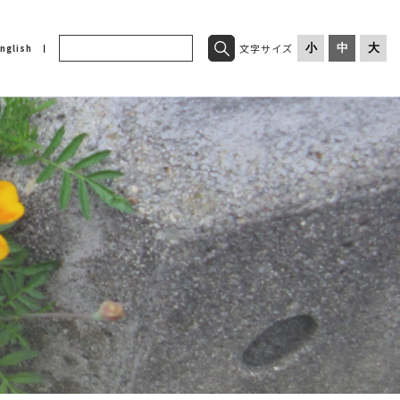
文字サイズ
小
中
大
nglish