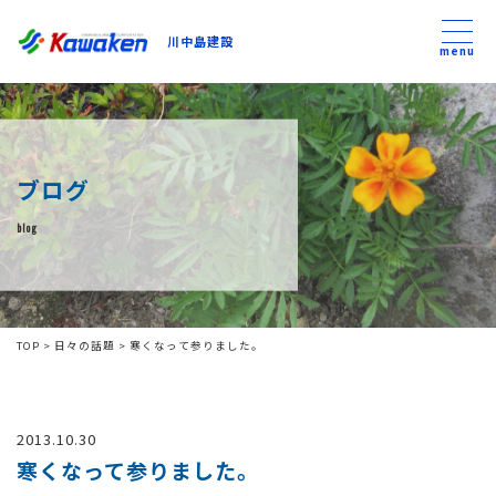
川中島建設
川中島建設
menu
トップ
ブログ
トピックス
blog
事業内容
私たちについて
TOP
>
日々の話題
>
寒くなって参りました。
会社方針
2013.10.30
コンテンツ
寒くなって参りました。