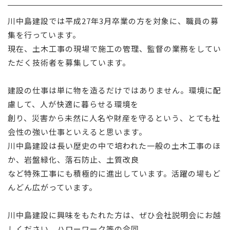
採用情報
川中島建設では平成27年3月卒業の方を対象に、職員の募
集を行っています。
お問い合わせ
現在、土木工事の現場で施工の管理、監督の業務をしてい
ただく技術者を募集しています。
建設の仕事は単に物を造るだけではありません。環境に配
慮して、人が快適に暮らせる環境を
創り、災害から未然に人名や財産を守るという、とても社
会性の強い仕事といえると思います。
川中島建設は長い歴史の中で培われた一般の土木工事のほ
か、岩盤緑化、落石防止、土質改良
など特殊工事にも積極的に進出しています。活躍の場もど
んどん広がっています。
川中島建設に興味をもたれた方は、ぜひ会社説明会にお越
しください。ハローワーク等の合同