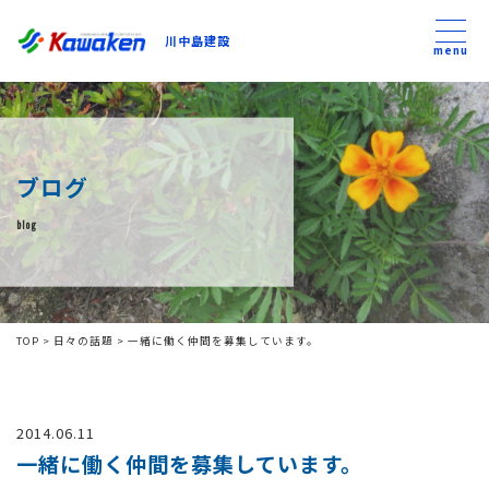
川中島建設
川中島建設
menu
トップ
ブログ
トピックス
blog
事業内容
私たちについて
TOP
>
日々の話題
>
一緒に働く仲間を募集しています。
会社方針
2014.06.11
コンテンツ
一緒に働く仲間を募集しています。