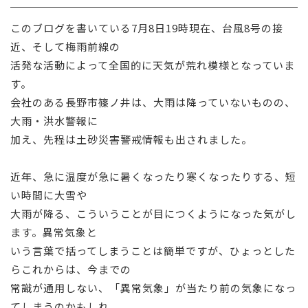
採用情報
このブログを書いている7月8日19時現在、台風8号の接
近、そして梅雨前線の
お問い合わせ
活発な活動によって全国的に天気が荒れ模様となっていま
す。
会社のある長野市篠ノ井は、大雨は降っていないものの、
大雨・洪水警報に
加え、先程は土砂災害警戒情報も出されました。
近年、急に温度が急に暑くなったり寒くなったりする、短
い時間に大雪や
大雨が降る、こういうことが目につくようになった気がし
ます。異常気象と
いう言葉で括ってしまうことは簡単ですが、ひょっとした
らこれからは、今までの
常識が通用しない、「異常気象」が当たり前の気象になっ
てしまうのかもしれ