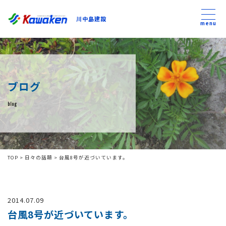
川中島建設
川中島建設
menu
トップ
ブログ
トピックス
blog
事業内容
私たちについて
TOP
>
日々の話題
>
台風8号が近づいています。
会社方針
2014.07.09
コンテンツ
台風8号が近づいています。