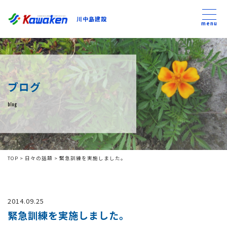
川中島建設
川中島建設
menu
トップ
ブログ
トピックス
blog
事業内容
私たちについて
TOP
>
日々の話題
>
緊急訓練を実施しました。
会社方針
2014.09.25
コンテンツ
緊急訓練を実施しました。