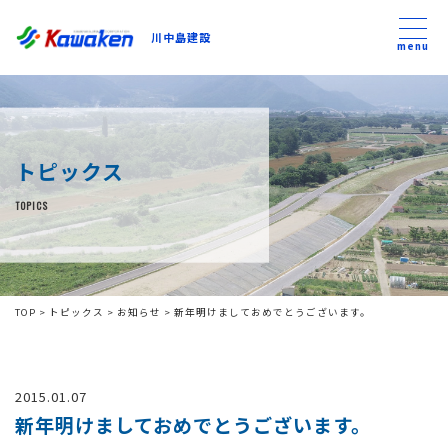
川中島建設
川中島建設
menu
トップ
トピックス
トピックス
TOPICS
事業内容
私たちについて
TOP
>
トピックス
>
お知らせ
>
新年明けましておめでとうございます。
会社方針
2015.01.07
コンテンツ
新年明けましておめでとうございます。