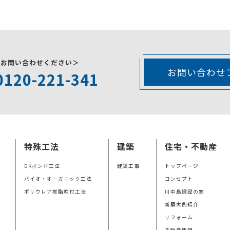
にお問い合わせください＞
お問い合わせ
0120-221-341
特殊工法
建築
住宅・不動産
DKボンド工法
建築工事
トップページ
バイオ・オーガニック工法
コンセプト
ポリウレア樹脂吹付工法
川中島建設の家
新築実例紹介
リフォーム
不動産情報