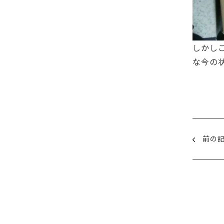
しかし
な今の
前の