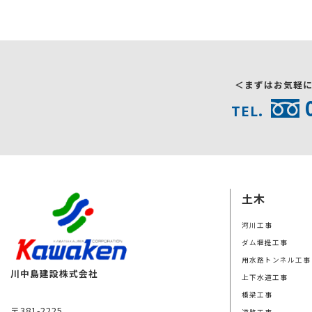
＜まずはお気軽
TEL.
土木
河川工事
ダム堰提工事
用水路トンネル工事
川中島建設株式会社
上下水道工事
橋梁工事
〒381-2225
道路工事