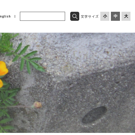
文字サイズ
小
中
大
nglish