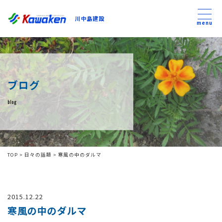
川中島建設
川中島建設
menu
トップ
ブログ
トピックス
blog
事業内容
私たちについて
TOP
>
日々の話題
>
寒風の中のダルマ
会社方針
2015.12.22
コンテンツ
寒風の中のダルマ