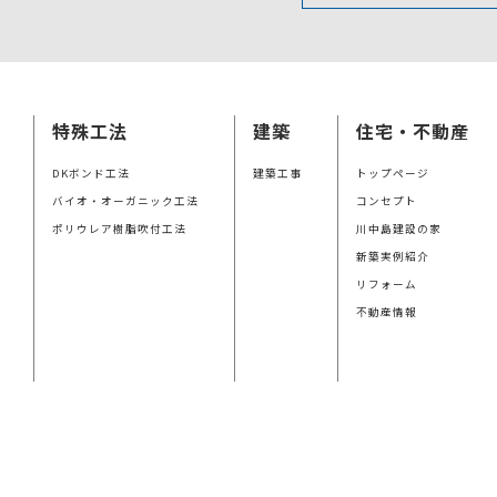
特殊工法
建築
住宅・不動産
DKボンド工法
建築工事
トップページ
バイオ・オーガニック工法
コンセプト
ポリウレア樹脂吹付工法
川中島建設の家
新築実例紹介
リフォーム
不動産情報