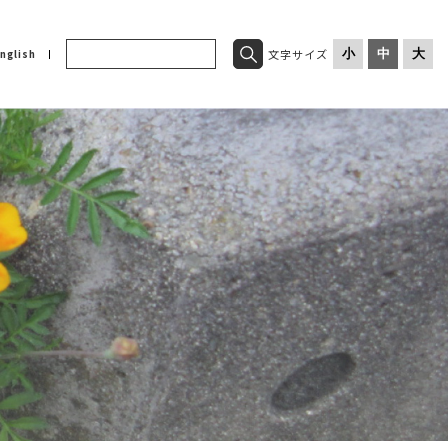
文字サイズ
小
中
大
nglish