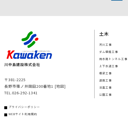
土木
河川工事
ダム堰提工事
用水路トンネル工事
川中島建設株式会社
上下水道工事
橋梁工事
〒381-2225
道路工事
長野市篠ノ井岡田200番地1
[地図]
法面工事
TEL.026-292-1341
公園工事
プライバシーポリシー
WEBサイト利用規約