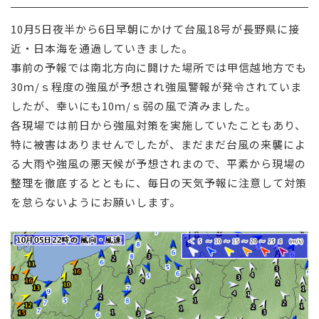
採用情報
10月5日夜半から6日早朝にかけて台風18号が長野県に接
近・日本海を通過していきました。
お問い合わせ
事前の予報では南北方向に開けた場所では甲信越地方でも
30ｍ/ｓ程度の強風が予想され強風警報が発令されていま
したが、幸いにも10ｍ/ｓ弱の風で済みました。
各現場では前日から強風対策を実施していたこともあり、
特に被害はありませんでしたが、まだまだ台風の来襲によ
る大雨や強風の悪天候が予想されまので、平素から現場の
整理を徹底するとともに、毎日の天気予報に注意して対策
を怠らないようにお願いします。