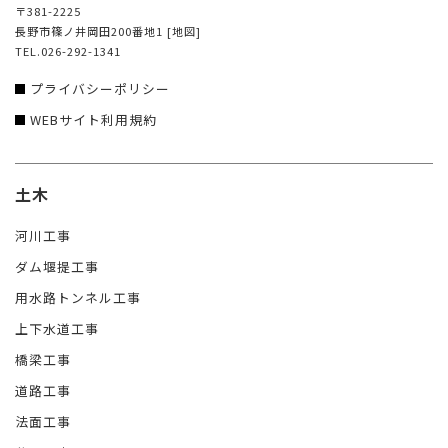
〒381-2225
長野市篠ノ井岡田200番地1
[地図]
TEL.026-292-1341
プライバシーポリシー
WEBサイト利用規約
土木
河川工事
ダム堰提工事
用水路トンネル工事
上下水道工事
橋梁工事
道路工事
法面工事