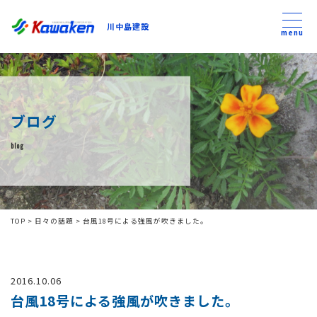
川中島建設
川中島建設
menu
トップ
ブログ
トピックス
blog
事業内容
私たちについて
TOP
>
日々の話題
>
台風18号による強風が吹きました。
会社方針
2016.10.06
コンテンツ
台風18号による強風が吹きました。