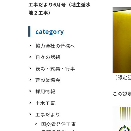
工事だより6月号（埴生遊水
地２工事）
category
協力会社の皆様へ
日々の話題
表彰・式典・行事
（認定
建設業協会
採用情報
この認
土木工事
工事だより
国交省発注工事