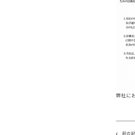
弊社に
前の