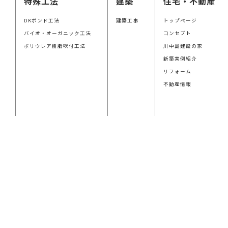
特殊工法
建築
住宅・不動産
DKボンド工法
建築工事
トップページ
バイオ・オーガニック工法
コンセプト
ポリウレア樹脂吹付工法
川中島建設の家
新築実例紹介
リフォーム
不動産情報