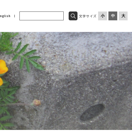
文字サイズ
小
中
大
nglish