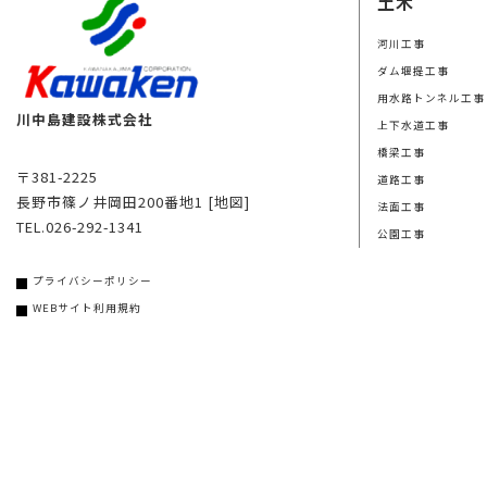
土木
河川工事
ダム堰提工事
用水路トンネル工事
川中島建設株式会社
上下水道工事
橋梁工事
〒381-2225
道路工事
長野市篠ノ井岡田200番地1
[地図]
法面工事
TEL.026-292-1341
公園工事
プライバシーポリシー
WEBサイト利用規約