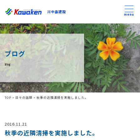
川中島建設
川中島建設
menu
トップ
ブログ
トピックス
blog
事業内容
私たちについて
TOP
>
日々の話題
>
秋季の近隣清掃を実施しました。
会社方針
2016.11.21
コンテンツ
秋季の近隣清掃を実施しました。