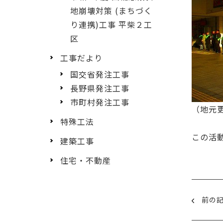
地崩壊対策 (まちづく
り連携)工事 平柴２工
区
工事だより
国交省発注工事
長野県発注工事
市町村発注工事
（地元
特殊工法
この活
建築工事
住宅・不動産
前の