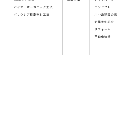
バイオ・オーガニック工法
コンセプト
ポリウレア樹脂吹付工法
川中島建設の家
新築実例紹介
リフォーム
不動産情報