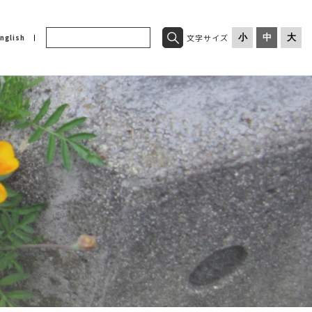
文字サイズ
小
中
大
nglish