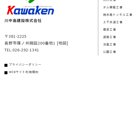
ダム堰提工事
用水路トンネル工事
川中島建設株式会社
上下水道工事
橋梁工事
〒381-2225
道路工事
長野市篠ノ井岡田200番地1
[地図]
法面工事
TEL.026-292-1341
公園工事
プライバシーポリシー
WEBサイト利用規約