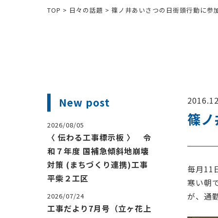
TOP
>
日々の話題
>
篠ノ井あいさつの日街頭行動に参
2016.12
New post
篠ノ
2026/08/05
〈 伝わる工事標示板 〉 令
和７年度 国補急傾斜地崩壊
対策 (まちづくり連携)工事
毎月1
平柴２工区
寒い朝で
が、通
2026/07/24
工事だより7月号（立ヶ花上