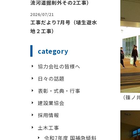
流河道掘削外その2工事）
2026/07/21
工事だより7月号（埴生遊水
地２工事）
category
協力会社の皆様へ
日々の話題
表彰・式典・行事
（篠ノ
建設業協会
採用情報
土木工事
令和7年度 国補急傾斜