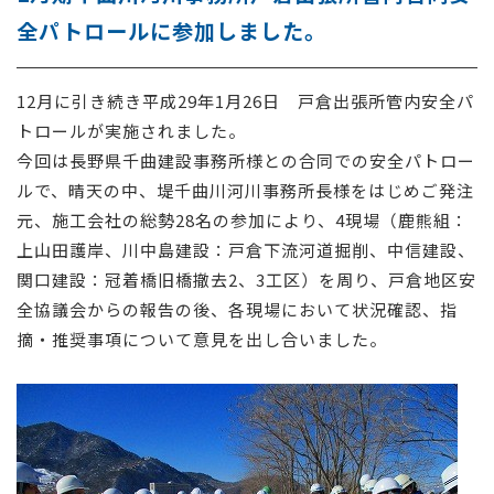
全パトロールに参加しました。
採用情報
お問い合わせ
12月に引き続き平成29年1月26日 戸倉出張所管内安全パ
トロールが実施されました。
今回は長野県千曲建設事務所様との合同での安全パトロー
ルで、晴天の中、堤千曲川河川事務所長様をはじめご発注
元、施工会社の総勢28名の参加により、4現場（鹿熊組：
上山田護岸、川中島建設：戸倉下流河道掘削、中信建設、
関口建設：冠着橋旧橋撤去2、3工区）を周り、戸倉地区安
全協議会からの報告の後、各現場において状況確認、指
摘・推奨事項について意見を出し合いました。