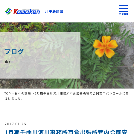
川中島建設
川中島建設
menu
トップ
ブログ
トピックス
blog
事業内容
私たちについて
TOP
>
日々の話題
>
1月期千曲川河川事務所戸倉出張所管内合同安全パトロールに参
加しました。
会社方針
2017.01.26
コンテンツ
1月期千曲川河川事務所戸倉出張所管内合同安