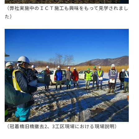
（弊社実施中のＩＣＴ施工も興味をもって見学されまし
た）
（冠着橋旧橋撤去2、3工区現場における現場説明）