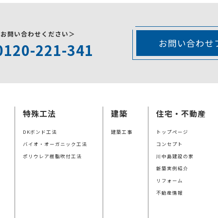
にお問い合わせください＞
お問い合わせ
0120-221-341
特殊工法
建築
住宅・不動産
DKボンド工法
建築工事
トップページ
バイオ・オーガニック工法
コンセプト
ポリウレア樹脂吹付工法
川中島建設の家
新築実例紹介
リフォーム
不動産情報