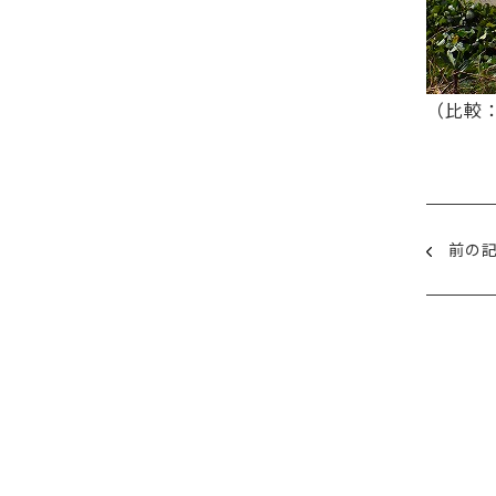
（比較：
前の