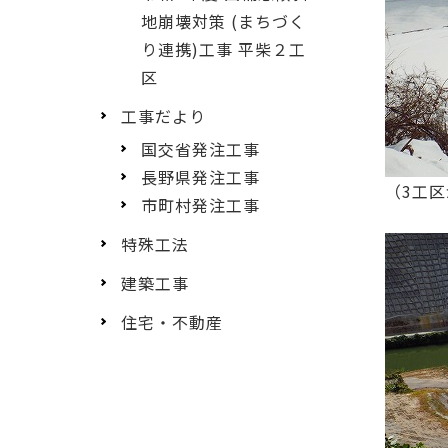
地崩壊対策 (まちづく
り連携)工事 平柴２工
区
工事だより
国交省発注工事
長野県発注工事
（3工
市町村発注工事
特殊工法
建築工事
住宅・不動産