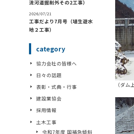
流河道掘削外その2工事）
2026/07/21
工事だより7月号（埴生遊水
地２工事）
category
協力会社の皆様へ
日々の話題
（ダム
表彰・式典・行事
建設業協会
採用情報
土木工事
令和7年度 国補急傾斜