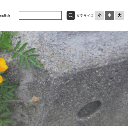
文字サイズ
小
中
大
nglish