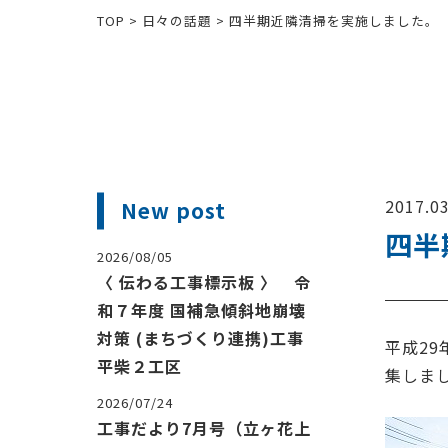
TOP
>
日々の話題
>
四半期近隣清掃を実施しました。
2017.03
New post
四半
2026/08/05
〈 伝わる工事標示板 〉 令
和７年度 国補急傾斜地崩壊
対策 (まちづくり連携)工事
平成2
平柴２工区
集しま
2026/07/24
工事だより7月号（立ヶ花上