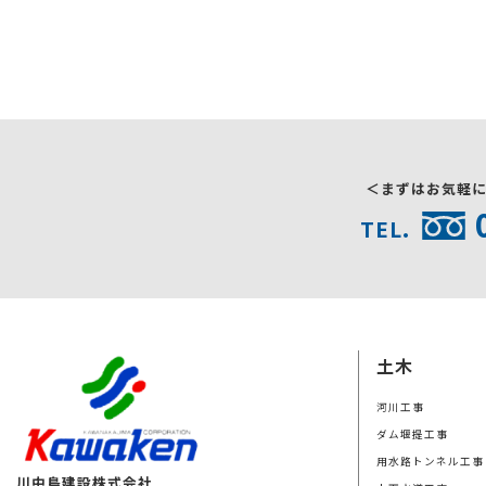
＜まずはお気軽
TEL.
土木
河川工事
ダム堰提工事
用水路トンネル工事
川中島建設株式会社