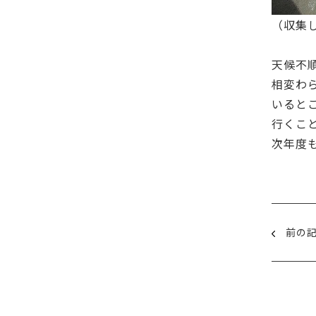
（収集
天候不
相変わ
いると
行くこ
次年度
前の