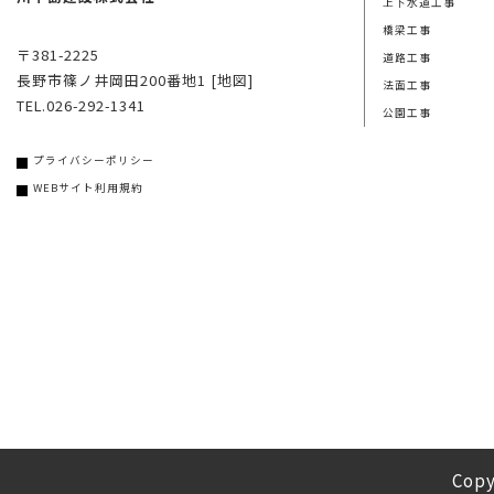
上下水道工事
橋梁工事
〒381-2225
道路工事
長野市篠ノ井岡田200番地1
[地図]
法面工事
TEL.026-292-1341
公園工事
プライバシーポリシー
WEBサイト利用規約
Copy