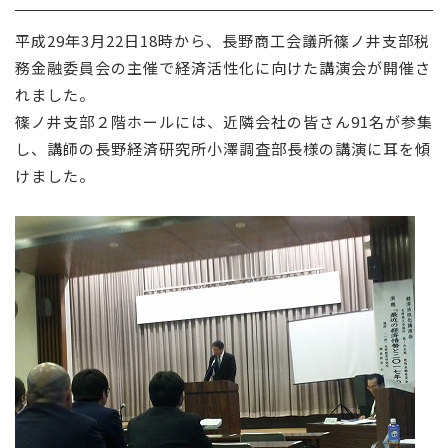
採用情報
平成29年3月22日18時から、長野商工会議所篠ノ井支部税
務金融委員会の主催で経済活性化に向けた講演会が開催さ
お問い合わせ
れました。
篠ノ井支部２階ホールには、近隣会社の皆さん91名が参集
し、講師の長野経済研究所小澤調査部長様の講演に耳を傾
けました。