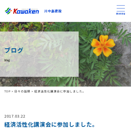
川中島建設
川中島建設
menu
トップ
ブログ
トピックス
blog
事業内容
私たちについて
TOP
>
日々の話題
>
経済活性化講演会に参加しました。
会社方針
2017.03.22
コンテンツ
経済活性化講演会に参加しました。