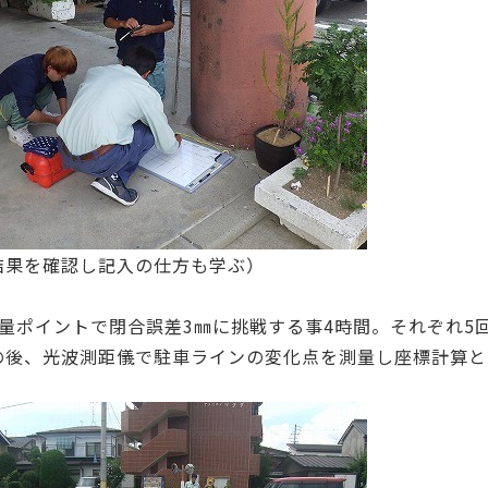
結果を確認し記入の仕方も学ぶ）
測量ポイントで閉合誤差3㎜に挑戦する事4時間。それぞれ5
の後、光波測距儀で駐車ラインの変化点を測量し座標計算と