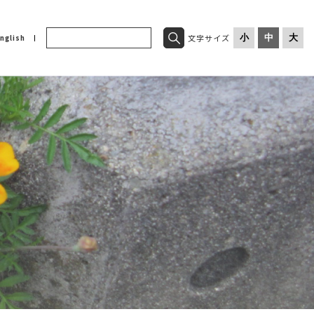
文字サイズ
小
中
大
nglish