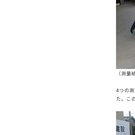
（測量
4つの
た。こ