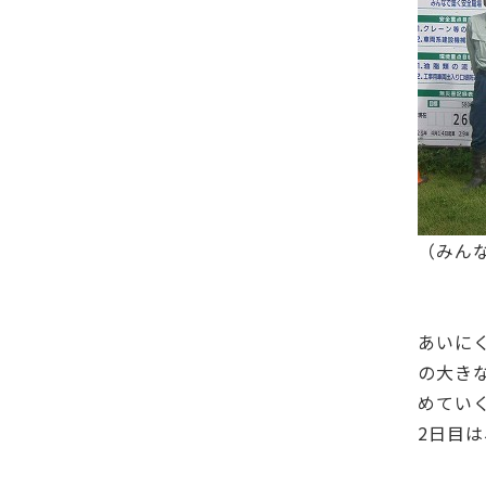
（みん
あいに
の大き
めてい
2日目