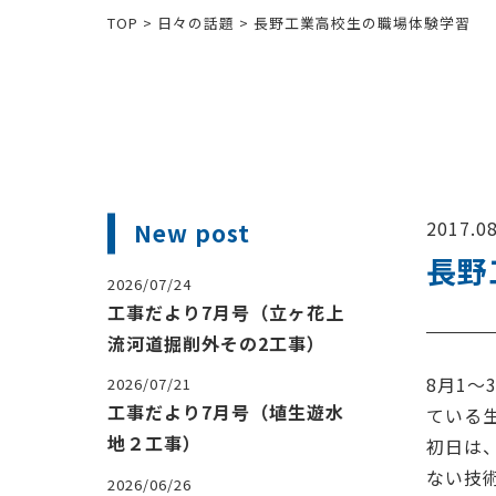
TOP
>
日々の話題
>
長野工業高校生の職場体験学習
2017.08
New post
長野
2026/07/24
工事だより7月号（立ヶ花上
流河道掘削外その2工事）
8月1
2026/07/21
工事だより7月号（埴生遊水
ている
地２工事）
初日は
ない技
2026/06/26