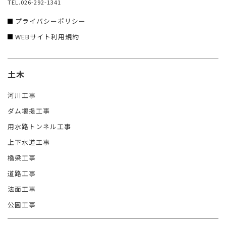
TEL.026-292-1341
プライバシーポリシー
WEBサイト利用規約
土木
河川工事
ダム堰提工事
用水路トンネル工事
上下水道工事
橋梁工事
道路工事
法面工事
公園工事