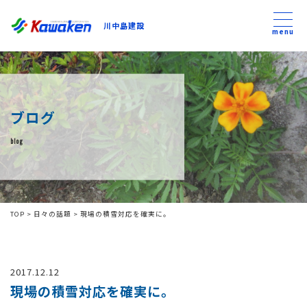
川中島建設
川中島建設
menu
トップ
ブログ
トピックス
blog
事業内容
私たちについて
TOP
>
日々の話題
>
現場の積雪対応を確実に。
会社方針
2017.12.12
コンテンツ
現場の積雪対応を確実に。